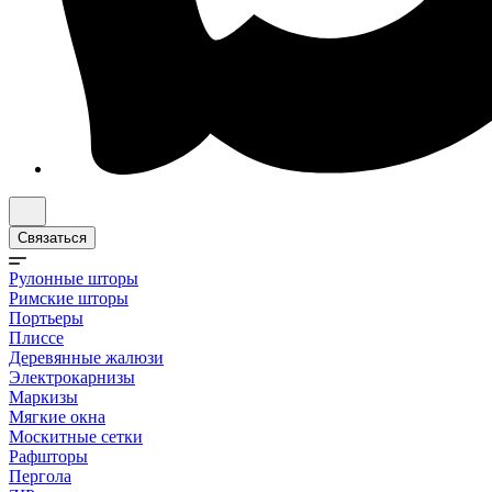
Связаться
Рулонные шторы
Римские шторы
Портьеры
Плиссе
Деревянные жалюзи
Электрокарнизы
Маркизы
Мягкие окна
Москитные сетки
Рафшторы
Пергола