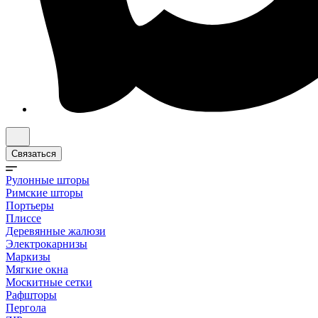
Связаться
Рулонные шторы
Римские шторы
Портьеры
Плиссе
Деревянные жалюзи
Электрокарнизы
Маркизы
Мягкие окна
Москитные сетки
Рафшторы
Пергола