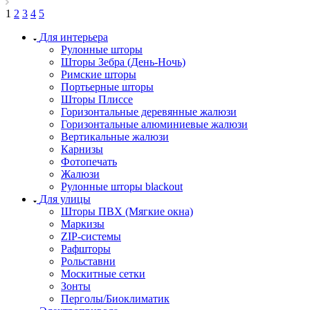
1
2
3
4
5
Для интерьера
Рулонные шторы
Шторы Зебра (День-Ночь)
Римские шторы
Портьерные шторы
Шторы Плиссе
Горизонтальные деревянные жалюзи
Горизонтальные алюминиевые жалюзи
Вертикальные жалюзи
Карнизы
Фотопечать
Жалюзи
Рулонные шторы blackout
Для улицы
Шторы ПВХ (Мягкие окна)
Маркизы
ZIP-системы
Рафшторы
Рольставни
Москитные сетки
Зонты
Перголы/Биоклиматик