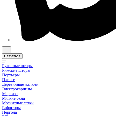
Связаться
Рулонные шторы
Римские шторы
Портьеры
Плиссе
Деревянные жалюзи
Электрокарнизы
Маркизы
Мягкие окна
Москитные сетки
Рафшторы
Пергола