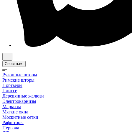
Связаться
Рулонные шторы
Римские шторы
Портьеры
Плиссе
Деревянные жалюзи
Электрокарнизы
Маркизы
Мягкие окна
Москитные сетки
Рафшторы
Пергола