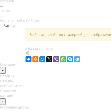
Главная
—
Ткани
—
Виды тканей в Сибири
—
Вигола
Выберите свойство с галереей для отображени
Назад к списку
Компания
История
Отзывы
Вопрос-ответ
Гарантия
Каталог
Рулонные шторы