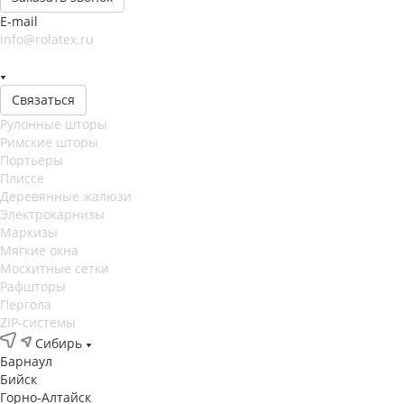
E-mail
info@rolatex.ru
Связаться
Рулонные шторы
Римские шторы
Портьеры
Плиссе
Деревянные жалюзи
Электрокарнизы
Маркизы
Мягкие окна
Москитные сетки
Рафшторы
Пергола
ZIP-системы
Сибирь
Барнаул
Бийск
Горно-Алтайск