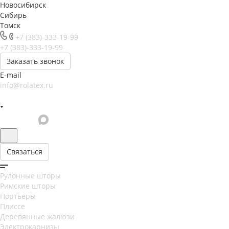
Новосибирск
Сибирь
Томск
+7 (383)-333-19-99
+7 (383)-333-19-99
Заказать звонок
E-mail
info@rolatex.ru
Связаться
Рулонные шторы
Римские шторы
Портьеры
Плиссе
Деревянные жалюзи
Электрокарнизы