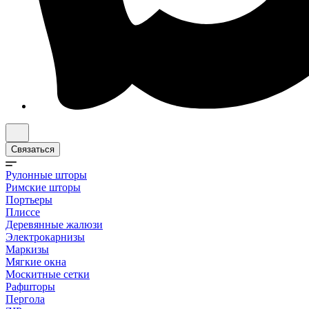
Связаться
Рулонные шторы
Римские шторы
Портьеры
Плиссе
Деревянные жалюзи
Электрокарнизы
Маркизы
Мягкие окна
Москитные сетки
Рафшторы
Пергола