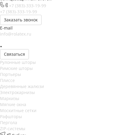
+7 (383)-333-19-99
+7 (383)-333-19-99
Заказать звонок
E-mail
info@rolatex.ru
Связаться
Рулонные шторы
Римские шторы
Портьеры
Плиссе
Деревянные жалюзи
Электрокарнизы
Маркизы
Мягкие окна
Москитные сетки
Рафшторы
Пергола
ZIP-системы