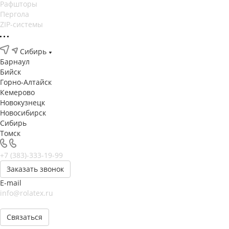
Рафшторы
Пергола
ZIP-системы
Сибирь
Барнаул
Бийск
Горно-Алтайск
Кемерово
Новокузнецк
Новосибирск
Сибирь
Томск
+7 (383)-333-19-99
Заказать звонок
E-mail
info@rolatex.ru
Связаться