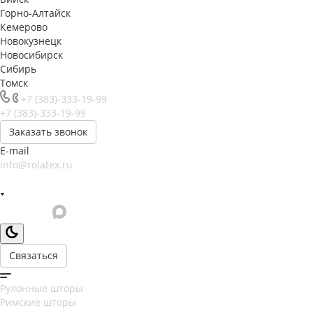
Горно-Алтайск
Кемерово
Новокузнецк
Новосибирск
Сибирь
Томск
+7 (383)-333-19-99
+7 (383)-333-19-99
Заказать звонок
E-mail
info@rolatex.ru
Связаться
Рулонные шторы
Римские шторы