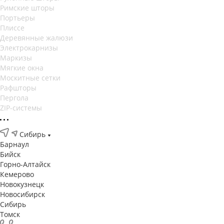
Римские шторы
Портьеры
Плиссе
Деревянные жалюзи
Электрокарнизы
Маркизы
Мягкие окна
Москитные сетки
Рафшторы
Пергола
ZIP-системы
Сибирь
Барнаул
Бийск
Горно-Алтайск
Кемерово
Новокузнецк
Новосибирск
Сибирь
Томск