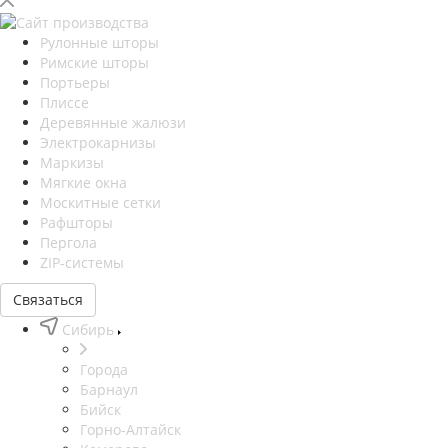
Рулонные шторы
Римские шторы
Портьеры
Плиссе
Деревянные жалюзи
Электрокарнизы
Маркизы
Мягкие окна
Москитные сетки
Рафшторы
Пергола
ZIP-системы
Связаться
Сибирь
Города
Барнаул
Бийск
Горно-Алтайск