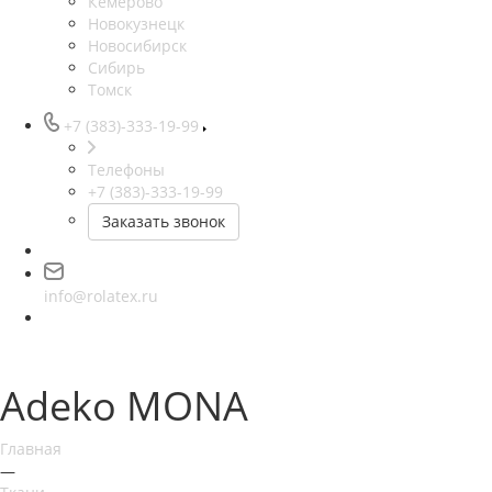
Кемерово
Новокузнецк
Новосибирск
Сибирь
Томск
+7 (383)-333-19-99
Телефоны
+7 (383)-333-19-99
Заказать звонок
info@rolatex.ru
Adeko MONA
Главная
—