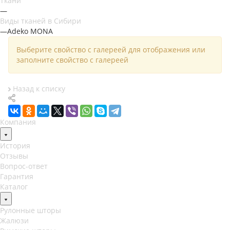
Ткани
—
Виды тканей в Сибири
—
Adeko MONA
Выберите свойство с галереей для отображения или
заполните свойство с галереей
Назад к списку
Компания
История
Отзывы
Вопрос-ответ
Гарантия
Каталог
Рулонные шторы
Жалюзи