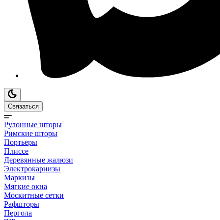
Связаться
Рулонные шторы
Римские шторы
Портьеры
Плиссе
Деревянные жалюзи
Электрокарнизы
Маркизы
Мягкие окна
Москитные сетки
Рафшторы
Пергола