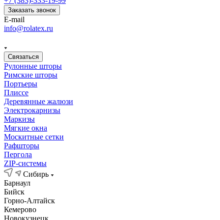
+7 (383)-333-19-99
Заказать звонок
E-mail
info@rolatex.ru
Связаться
Рулонные шторы
Римские шторы
Портьеры
Плиссе
Деревянные жалюзи
Электрокарнизы
Маркизы
Мягкие окна
Москитные сетки
Рафшторы
Пергола
ZIP-системы
Сибирь
Барнаул
Бийск
Горно-Алтайск
Кемерово
Новокузнецк