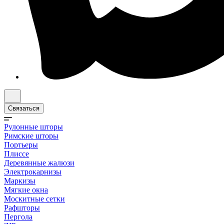
Связаться
Рулонные шторы
Римские шторы
Портьеры
Плиссе
Деревянные жалюзи
Электрокарнизы
Маркизы
Мягкие окна
Москитные сетки
Рафшторы
Пергола